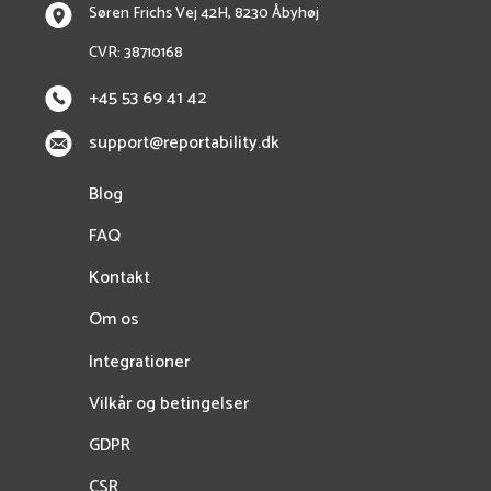
Søren Frichs Vej 42H, 8230 Åbyhøj
CVR: 38710168
+45 53 69 41 42
support@reportability.dk
Blog
FAQ
Kontakt
Om os
Integrationer
Vilkår og betingelser
GDPR
CSR