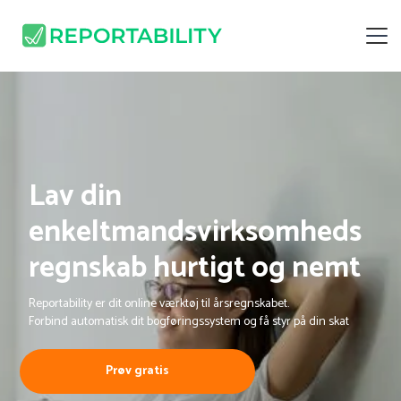
Lav din
enkeltmandsvirksomheds
regnskab hurtigt og nemt
Reportability er dit online værktøj til årsregnskabet.
Forbind automatisk dit bogføringssystem og få styr på din skat
Prøv gratis