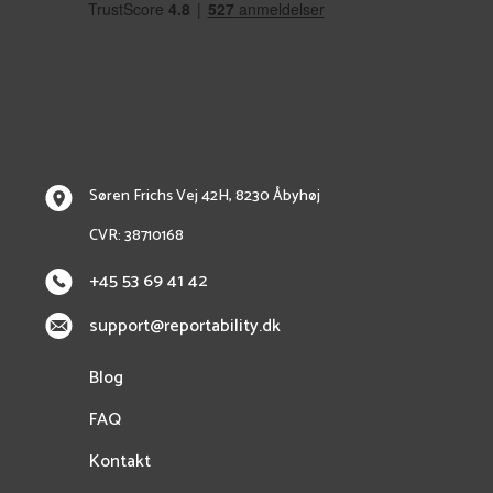
Søren Frichs Vej 42H, 8230 Åbyhøj
CVR: 38710168
+45 53 69 41 42
support@reportability.dk
Blog
FAQ
Kontakt